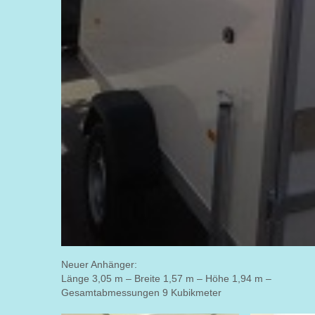
Neuer Anhänger:
Länge 3,05 m – Breite 1,57 m – Höhe 1,94 m –
Gesamtabmessungen 9 Kubikmeter